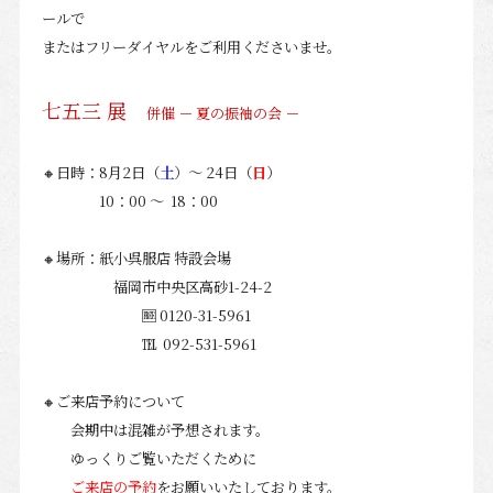
ールで
またはフリーダイヤルを
ご利用くださいませ。
七五三 展
併催 － 夏の振袖の会
－
🔸日時：8月2日（
土
）～ 24日（
日
）
10：00 ～ 18：00
🔸場所：紙小呉服店 特設会場
福岡市中央区高砂1-24-2
🆓 0120-31-5961
℡ 092-531-5961
🔸ご来店予約について
会期中は混雑が予想されます。
ゆっくりご覧いただくために
ご来店の予約
をお願いいたしております。