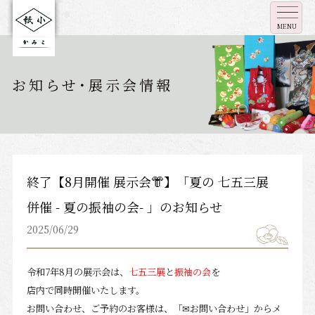
MENU
お知らせ･展示会情報
終了【8月開催 展示会👘】「夏の 七五三展
併催 - 夏の振袖の会- 」のお知らせ
2025/06/29
令和7
年8月の展示会は、
七五三展
と
振袖の会
を
店内で同時開催いた
します。
お問い合わせ、ご予約のお客様は、
「✉お問い合わせ」からメ