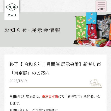
MENU
お知らせ･展示会情報
終了【 令和８年１月開催 展示会👘】新春初市
「東京展」のご案内
2025/12/19
令和8
年1
月
展示会は、
東京日本橋
にて「新春初市」を
開催いた
します。
お問い合わせ、ご予約のお客様は