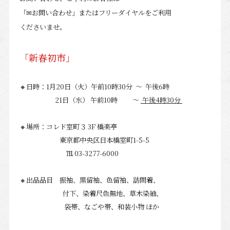
「✉お問い合わせ」
または
フリーダイヤルを
ご利用
くださいませ。
「新春初市」
🔸日時：1月20
日（火）
午前10時30分
～ 午後6時
21日（水）
午
前10時 ～
午後4時30分
🔸場所：コレド室町３ 3F 橋楽亭
東京都中央区日本橋室町1-5-5
℡ 03-3277-6000
🔸出品品目 振袖、黒留袖、色留袖、訪問着、
付下、染着尺
色無地、草木染紬、
袋帯、なごや帯、和装小物 ほか